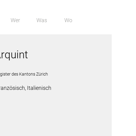
Wer
Was
Wo
rquint
gister des Kantons Zürich
ranzösisch, Italienisch